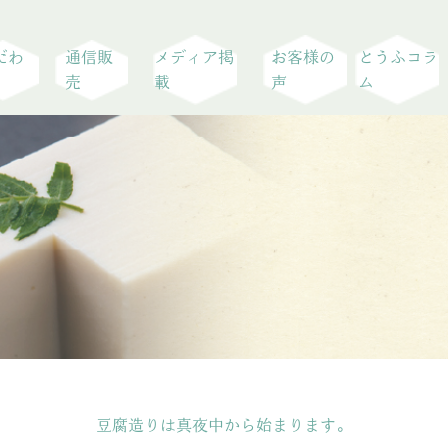
だわ
通信販
メディア掲
お客様の
とうふコラ
売
載
声
ム
豆腐造りは真夜中から始まります。