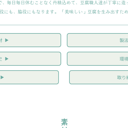
で、毎日毎日休むことなく丹精込めて、豆腐職人達が丁寧に造
役にも、脇役にもなります。 「美味しい」豆腐を生み出すた
材
製
史
環
取り
素材