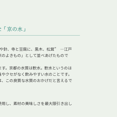
な「京の水」
や針、寺と豆腐に、黒木、松茸” ―江戸
京のよきもの」として並べあげたもので
ます。京都の水質は軟水。軟水というのは
味やクセがなく飲みやすい水のことです。
は、この良質な水質のおかげだと言えるで
使用し、素材の美味しさを最大限引き出し