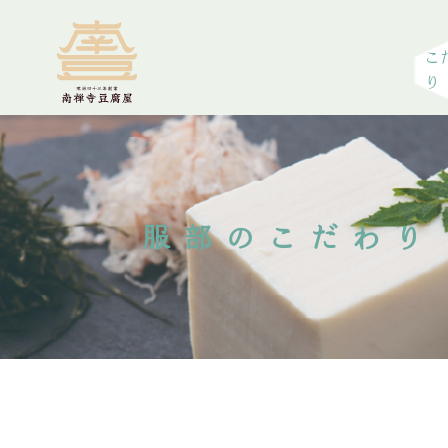
こ
り
服部のこだわり