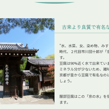
古来より良質で有名
”水、水菜、女、染め物、みす
時代、２代目市川団十郎が「
す。
豆腐は90%近く水で出来てい
ミネラル分が少ないため、雑
京都が昔から豆腐で有名なの
しょう。
服部豆腐はこの「京の水」を
ます。