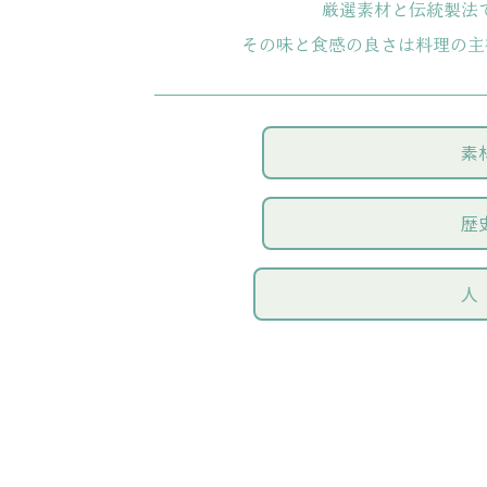
厳選素材と伝統製法
その味と食感の良さは料理の主
素
歴
人