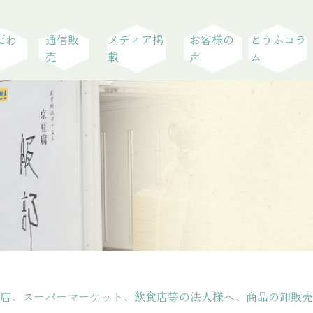
だわ
通信販
メディア掲
お客様の
とうふコラ
売
載
声
ム
店、スーパーマーケット、飲食店等の法人様へ、商品の卸販売