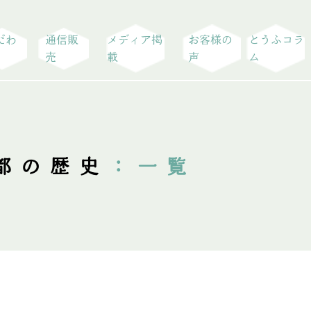
だわ
通信販
メディア掲
お客様の
とうふコラ
売
載
声
ム
都の歴史
：一覧