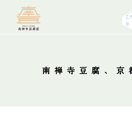
こ
り
南禅寺豆腐、京