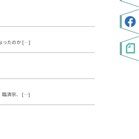
たのか […]
]
済宗、 […]