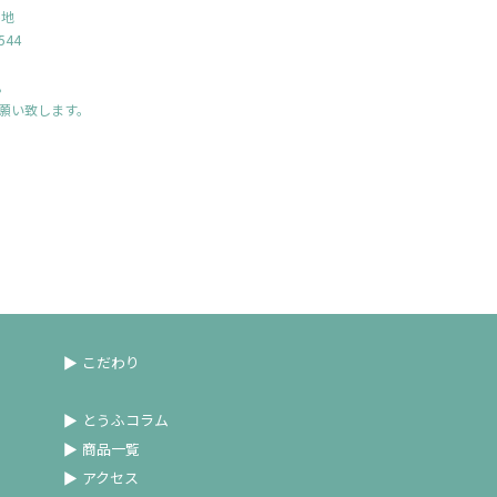
番地
544
。
願い致します。
こだわり
とうふコラム
商品一覧
アクセス