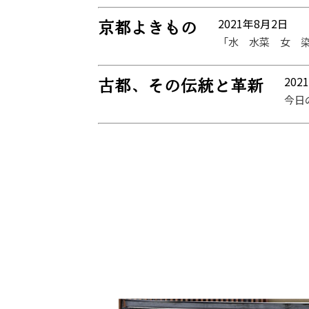
2021年8月2日
京都よきもの
「水 水菜 女 染
202
古都、その伝統と革新
今日