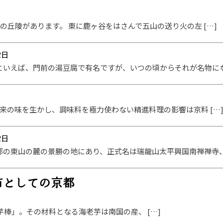
の丘陵があります。 東に鹿ヶ谷をはさんで五山の送り火の左 […]
2日
といえば、門前の湯豆腐で有名ですが、いつの頃からそれが名物になっ
来の味を生かし、調味料を極力使わない精進料理の影響は京料 […
2日
都の東山の麓の景勝の地にあり、正式名は瑞龍山太平興国南禅禅寺、臨
市としての京都
棒」。その材料となる海老芋は南国の産、 […]