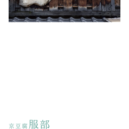
服部
京豆腐