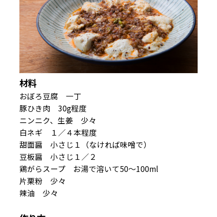
材料
おぼろ豆腐 一丁
豚ひき肉 30g程度
ニンニク、生姜 少々
白ネギ １／４本程度
甜面醤 小さじ１（なければ味噌で）
豆板醤 小さじ１／２
鶏がらスープ お湯で溶いて50～100ml
片栗粉 少々
辣油 少々