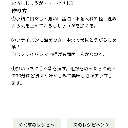
おろししょうが・・・小さじ1
作り方
①小鍋に白だし・濃い口醤油・水を入れて軽く温め
たら火を止めておろししょうがを加える。
②フライパンに油をひき、中火で伏見とうがらしを
焼き、
同じフライパンで油揚げも両面こんがり焼く。
③熱いうちに①へ②を浸す。粗熱を取ったら冷蔵庫
で30分ほど浸すと味がしみて美味しさがアップし
ます。
前のレシピへ
次のレシピへ